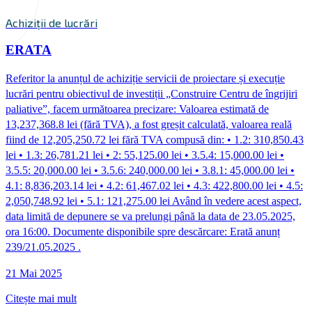
Achiziții de lucrări
ERATA
Referitor la anunțul de achiziție servicii de proiectare și execuție
lucrări pentru obiectivul de investiții „Construire Centru de îngrijiri
paliative”, facem următoarea precizare: Valoarea estimată de
13,237,368.8 lei (fără TVA), a fost greșit calculată, valoarea reală
fiind de 12,205,250.72 lei fără TVA compusă din: • 1.2: 310,850.43
lei • 1.3: 26,781.21 lei • 2: 55,125.00 lei • 3.5.4: 15,000.00 lei •
3.5.5: 20,000.00 lei • 3.5.6: 240,000.00 lei • 3.8.1: 45,000.00 lei •
4.1: 8,836,203.14 lei • 4.2: 61,467.02 lei • 4.3: 422,800.00 lei • 4.5:
2,050,748.92 lei • 5.1: 121,275.00 lei Având în vedere acest aspect,
data limită de depunere se va prelungi până la data de 23.05.2025,
ora 16:00. Documente disponibile spre descărcare: Erată anunț
239/21.05.2025 .
21 Mai 2025
Citește mai mult