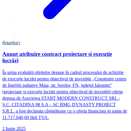
Anunțuri
Anunț atribuire contract proiectare și execuție
lucrări
În urma evaluării ofertelor depuse în cadrul procesului de achiziție
de execuție lucrări pentru obiectivul de investiție „Construire centru
de îngrijiri paliative Maia, str. Serelor, FN, județul Ialomița”
(proiectare și execuție lucrări pentru obiectivul de investiții) oferta
depusa de Asocierea START MODERN CONSTRUCT SRL -
S.C. CITADINA 98 S.A – SC BMG DYNASTY PROIECT
S.R.L. a fost declarata câștigătoare cu o oferta financiara in suma de
11.717.040,69 fără TVA.
2 Iunie 2025