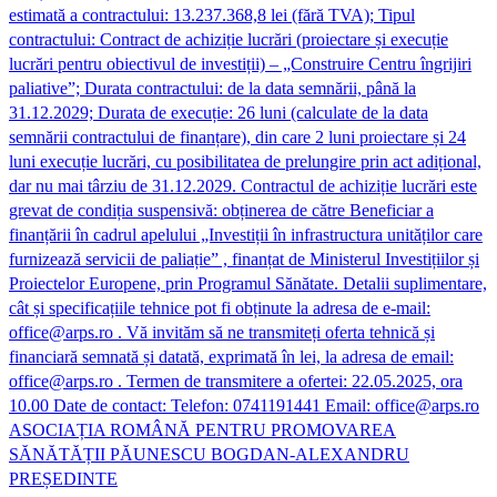
estimată a contractului: 13.237.368,8 lei (fără TVA); Tipul
contractului: Contract de achiziție lucrări (proiectare și execuție
lucrări pentru obiectivul de investiții) – „Construire Centru îngrijiri
paliative”; Durata contractului: de la data semnării, până la
31.12.2029; Durata de execuție: 26 luni (calculate de la data
semnării contractului de finanțare), din care 2 luni proiectare și 24
luni execuție lucrări, cu posibilitatea de prelungire prin act adițional,
dar nu mai târziu de 31.12.2029. Contractul de achiziție lucrări este
grevat de condiția suspensivă: obținerea de către Beneficiar a
finanțării în cadrul apelului „Investiții în infrastructura unităților care
furnizează servicii de paliație” , finanțat de Ministerul Investițiilor și
Proiectelor Europene, prin Programul Sănătate. Detalii suplimentare,
cât și specificațiile tehnice pot fi obținute la adresa de e-mail:
office@arps.ro . Vă invităm să ne transmiteți oferta tehnică și
financiară semnată și datată, exprimată în lei, la adresa de email:
office@arps.ro . Termen de transmitere a ofertei: 22.05.2025, ora
10.00 Date de contact: Telefon: 0741191441 Email: office@arps.ro
ASOCIAȚIA ROMÂNĂ PENTRU PROMOVAREA
SĂNĂTĂȚII PĂUNESCU BOGDAN-ALEXANDRU
PREȘEDINTE