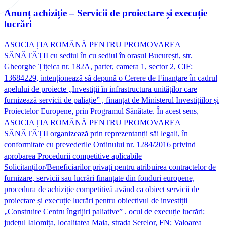
Anunț achiziție – Servicii de proiectare și execuție
lucrări
ASOCIAȚIA ROMÂNĂ PENTRU PROMOVAREA
SĂNĂTĂȚII cu sediul în cu sediul în orașul București, str.
Gheorghe Țițeica nr. 182A, parter, camera 1, sector 2, CIF:
13684229, intenționează să depună o Cerere de Finanțare în cadrul
apelului de proiecte „Investiții în infrastructura unităților care
furnizează servicii de paliație” , finanțat de Ministerul Investițiilor și
Proiectelor Europene, prin Programul Sănătate. În acest sens,
ASOCIAȚIA ROMÂNĂ PENTRU PROMOVAREA
SĂNĂTĂȚII organizează prin reprezentanții săi legali, în
conformitate cu prevederile Ordinului nr. 1284/2016 privind
aprobarea Procedurii competitive aplicabile
Solicitanților/Beneficiarilor privați pentru atribuirea contractelor de
furnizare, servicii sau lucrări finanțate din fonduri europene,
procedura de achiziție competitivă având ca obiect servicii de
proiectare și execuție lucrări pentru obiectivul de investiții
„Construire Centru îngrijiri paliative” . ocul de execuție lucrări:
județul Ialomița, localitatea Maia, strada Serelor, FN; Valoarea