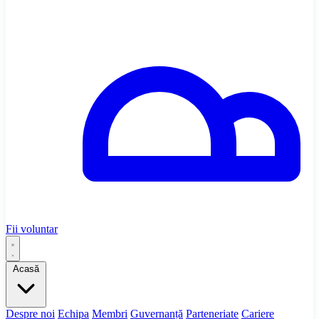
Fii voluntar
Acasă
Despre noi
Echipa
Membri
Guvernanță
Parteneriate
Cariere