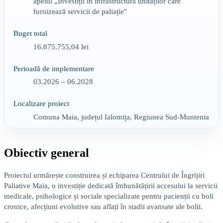
apelul „Investiții în infrastructura unităților care
furnizează servicii de paliație"
Buget total
16.875.755,04 lei
Perioadă de implementare
03.2026 – 06.2028
Localizare proiect
Comuna Maia, județul Ialomița, Regiunea Sud-Muntenia
Obiectiv general
Proiectul urmărește construirea și echiparea Centrului de Îngrijiri
Paliative Maia, o investiție dedicată îmbunătățirii accesului la servicii
medicale, psihologice și sociale specializate pentru pacienții cu boli
cronice, afecțiuni evolutive sau aflați în stadii avansate ale bolii.