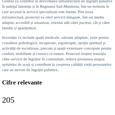
Centrul va contribui la dezvoltarea infrastructurii de îngrijiri paliative
în județul Ialomița și în Regiunea Sud-Muntenia, într-un teritoriu în
care accesul la servicii specializate este limitat. Prin noua
infrastructură, proiectul va oferi servicii integrate, într-un mediu
adaptat, accesibil și umanizat, orientat atât către pacient, cât și către
familie și aparținători.
Investiția va include spații medicale, saloane adaptate, zone pentru
consiliere psihologică, recuperare, ergoterapie, sprijin spiritual și
activități de socializare, precum și spații exterioare concepute pentru
confort, mobilitate și contact cu natura. Proiectul susține tranziția
către servicii de îngrijire în comunitate, reduce presiunea asupra
spitalelor de acuți și contribuie la creșterea calității vieții persoanelor
care au nevoie de îngrijiri paliative.
Cifre relevante
205