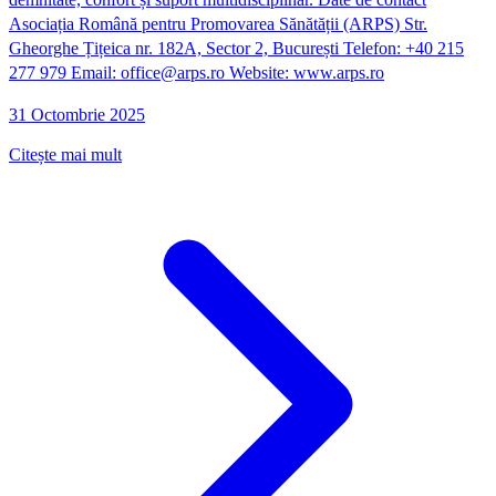
Asociația Română pentru Promovarea Sănătății (ARPS) Str.
Gheorghe Țițeica nr. 182A, Sector 2, București Telefon: +40 215
277 979 Email: office@arps.ro Website: www.arps.ro
31 Octombrie 2025
Citește mai mult