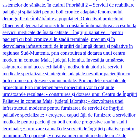
sistemelor de sănătate, în cadrul Priorității 2 – Servicii de reabilitare,
paliație și spitalizări pentru boli cronice adaptate fenomenului
demografic de îmbătrânire a populației. Obiectivul proiectului
Obiectivul general al proiectului constă în îmbunătățirea accesului la
servicii medicale de înaltă calitate – îngrijiri paliative – pentru
pacienți cu boli cronice și în stadii terminale, precum și în
dezvoltarea infrastructurii de îngrijiri de lungă durată și paliative în
regiunea Sud-Muntenia, prin construirea și dotarea unui centru
modern în comuna Maia, județul Ialomița. Investiția urmărește
asigurarea unui acces echitabil și nediscriminatoriu la servicii
medicale specializate și integrate, adaptate nevoilor pacienților cu
boli cronice progresive sau incurabile. Principalele rezultate ale
proiectului Prin implementarea proiectului vor fi obținute
următoarele rezultate: • construirea și dotarea unui Centru de Îngrijiri
Paliative în comuna Maia, județul Ialomița; • dezvoltarea unei
infrastructuri moderne pentru furnizarea de servicii de îngrijiri
paliative specializate; • creșterea capacității de furnizare a serviciilor
medicale pentru pacienți cu boli cronice progresive sau în stadii
terminale; • furnizarea anuală de servicii de îngrijiri paliative pentru
minimum 205 pacienți; • crearea unei unități medicale cu 27 de