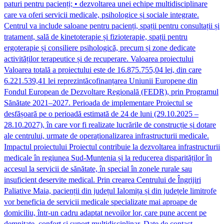
paturi pentru pacienți; • dezvoltarea unei echipe multidisciplinare
care va oferi servicii medicale, psihologice și sociale integrate.
Centrul va include saloane pentru pacienți, spații pentru consultații și
tratament, sală de kinetoterapie și fizioterapie, spații pentru
ergoterapie și consiliere psihologică, precum și zone dedicate
activităților terapeutice și de recuperare. Valoarea proiectului
Valoarea totală a proiectului este de 16.875.755,04 lei, din care
6.221.539,41 lei reprezintăcofinanțarea Uniunii Europene din
Fondul European de Dezvoltare Regională (FEDR), prin Programul
Sănătate 2021–2027. Perioada de implementare Proiectul se
desfășoară pe o perioadă estimată de 24 de luni (29.10.2025 –
28.10.2027), în care vor fi realizate lucrările de construcție și dotare
ale centrului, urmate de operaționalizarea infrastructurii medicale.
Impactul proiectului Proiectul contribuie la dezvoltarea infrastructurii
medicale în regiunea Sud-Muntenia și la reducerea disparităților în
accesul la servicii de sănătate, în special în zonele rurale sau
insuficient deservite medical. Prin crearea Centrului de Îngrijiri
Paliative Maia, pacienții din județul Ialomița și din județele limitrofe
vor beneficia de servicii medicale specializate mai aproape de
domiciliu, într-un cadru adaptat nevoilor lor, care pune accent pe
demnitate, confort și suport multidisciplinar. Date de contact