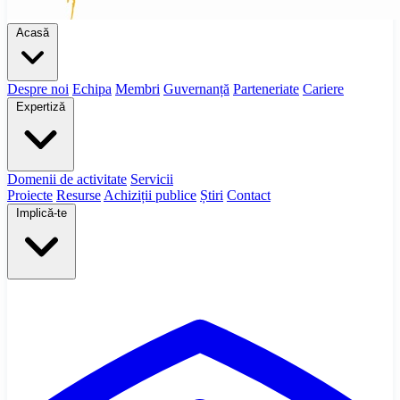
Acasă
Despre noi
Echipa
Membri
Guvernanță
Parteneriate
Cariere
Expertiză
Domenii de activitate
Servicii
Proiecte
Resurse
Achiziții publice
Știri
Contact
Implică-te