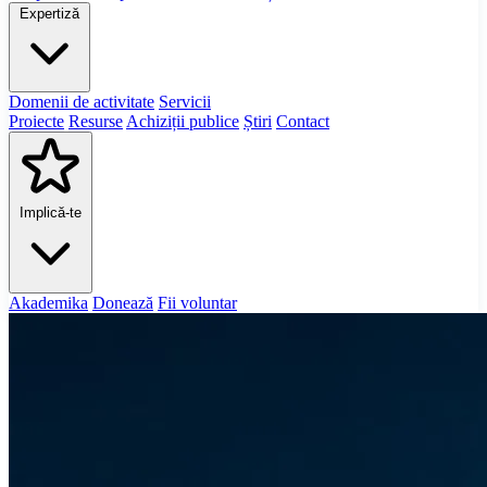
Expertiză
Domenii de activitate
Servicii
Proiecte
Resurse
Achiziții publice
Știri
Contact
Implică-te
Akademika
Donează
Fii voluntar